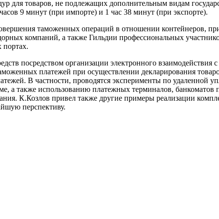
ур для товаров, не подлежащих дополнительным видам государ
часов 9 минут (при импорте) и 1 час 38 минут (при экспорте).
совершения таможенных операций в отношении контейнеров, пр
идорных компаний, а также Гильдии профессиональных участнико
 портах.
редств посредством организации электронного взаимодействия
аможенных платежей при осуществлении декларирования товаров
латежей. В частности, проводятся эксперименты по удаленной 
е, а также использованию платежных терминалов, банкоматов 
ания. К.Козлов привел также другие примеры реализации компле
айшую перспективу.