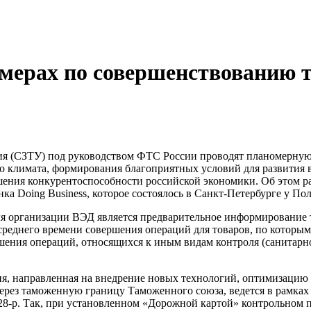
 мерах по совершенствованию 
я (СЗТУ) под руководством ФТС России проводят планомерную 
о климата, формирования благоприятных условий для развития
ышения конкурентоспособности российской экономики. Об этом 
ка Doing Business, которое состоялось в Санкт-Петербурге у П
я организации ВЭД является предварительное информирование т
среднего времени совершения операций для товаров, по которым
вершения операций, относящихся к иным видам контроля (санита
, направленная на внедрение новых технологий, оптимизацию 
ерез таможенную границу Таможенного союза, ведется в рамка
28-р. Так, при установленном «Дорожной картой» контрольном пок