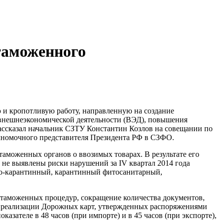
таможенного
и кропотливую работу, направленную на создание
 внешнеэкономической деятельности (ВЭД), повышения
рассказал начальник СЗТУ Константин Козлов на совещании по
олномочного представителя Президента РФ в СЗФО.
аможенных органов о ввозимых товарах. В результате его
 не выявлены риски нарушений за IV квартал 2014 года
рно-карантинный, карантинный фитосанитарный,
таможенных процедур, сокращение количества документов,
х реализации Дорожных карт, утвержденных распоряжениями
азателе в 48 часов (при импорте) и в 45 часов (при экспорте),