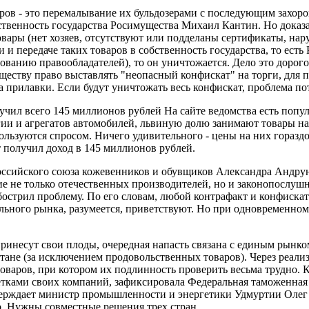
ов - это перемалывание их бульдозерами с последующим захоро
венность государства Росимущества Михаил Кантин. Но доказат
товары (нет хозяев, отсутствуют или подделаны сертификаты, на
и передаче таких товаров в собственность государства, то есть
ебованию правообладателей), то он уничтожается. Дело это дорог
ществу право выставлять "неопасный конфискат" на торги, для 
 прилавки. Если будут уничтожать весь конфискат, проблема пот
чил всего 145 миллионов рублей На сайте ведомства есть попу
гии и агрегатов автомобилей, львиную долю занимают товары н
льзуются спросом. Ничего удивительного - цены на них гораздо 
 получил доход в 145 миллионов рублей.
Российского союза кожевенников и обувщиков Александра Андруна
е не только отечественных производителей, но и законопослушн
трил проблему. По его словам, любой контрафакт и конфискат 
льного рынка, разумеется, приветствуют. Но при одновременно
принесут свои плоды, очередная напасть связана с единым рынк
тане (за исключением продовольственных товаров). Через реализ
ров, при котором их подлинность проверить весьма трудно. Ка
кетками своих компаний, зафиксировала Федеральная таможенная
верждает министр промышленности и энергетики Удмуртии Олег 
. Нужны совместные решения трех стран.