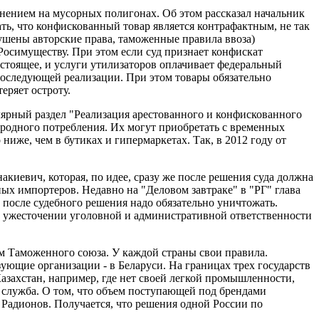
нением на мусорных полигонах. Об этом рассказал начальник
ь, что конфискованный товар является контрафактным, не так
рушены авторские права, таможенные правила ввоза)
 Росимуществу. При этом если суд признает конфискат
остоящее, и услуги утилизаторов оплачивает федеральный
последующей реализации. При этом товары обязательно
еряет остроту.
лярный раздел "Реализация арестованного и конфискованного
ародного потребления. Их могут приобретать с временных
ниже, чем в бутиках и гипермаркетах. Так, в 2012 году от
киевич, которая, по идее, сразу же после решения суда должна
ых импортеров. Недавно на "Деловом завтраке" в "РГ" глава
после судебного решения надо обязательно уничтожать.
м ужесточении уголовной и административной ответственности
ом Таможенного союза. У каждой страны свои правила.
ующие организации - в Беларуси. На границах трех государств
захстан, например, где нет своей легкой промышленности,
 служба. О том, что объем поступающей под брендами
Радионов. Получается, что решения одной России по