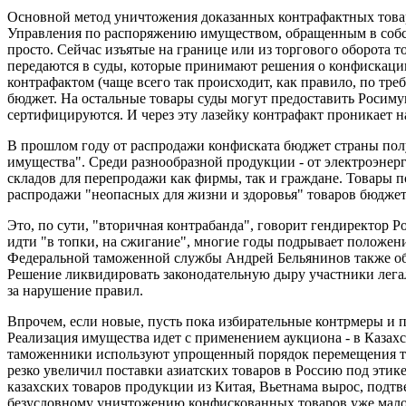
Основной метод уничтожения доказанных контрафактных товар
Управления по распоряжению имуществом, обращенным в собст
просто. Сейчас изъятые на границе или из торгового оборота 
передаются в суды, которые принимают решения о конфискации 
контрафактом (чаще всего так происходит, как правило, по тр
бюджет. На остальные товары суды могут предоставить Росиму
сертифицируются. И через эту лазейку контрафакт проникает на
В прошлом году от распродажи конфиската бюджет страны полу
имущества". Среди разнообразной продукции - от электроэнер
складов для перепродажи как фирмы, так и граждане. Товары по
распродажи "неопасных для жизни и здоровья" товаров бюджет
Это, по сути, "вторичная контрабанда", говорит гендиректор 
идти "в топки, на сжигание", многие годы подрывает положени
Федеральной таможенной службы Андрей Бельянинов также обос
Решение ликвидировать законодательную дыру участники лега
за нарушение правил.
Впрочем, если новые, пусть пока избирательные контрмеры и 
Реализация имущества идет с применением аукциона - в Казахс
таможенники используют упрощенный порядок перемещения това
резко увеличил поставки азиатских товаров в Россию под эти
казахских товаров продукции из Китая, Вьетнама вырос, подт
безусловному уничтожению конфискованных товаров уже мало