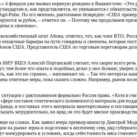
а с 4 февраля уже вызвал нервную реакцию в Вашингтоне. «Это
андартам и, как представляется, не увязываются с обязательст
ri-Pulse. По его мнению, рактопамин безвреден: «США приверж
тируются за рубеж, – отметил он. – Поэтому мы продолжаем при
дины и свинины».
скохозяйственный штат Айова, отметил, что, как член ВТО, Росс
и ненаучные барьеры на пути говядины и свинины, которые пост
йонов США. Представитель США по торговым переговорам долже
 НИУ ВШЭ Алексей Портанский считает, что скорее всего речь 
т, тем более что опыта в подобных делах у них больше, уверен э
сть, как это ни странно, – напоминает он. – Так что интересы 
ланы ответные меры, пока сказать сложно. Например, рынок косм
итуации с рактопамином формально Россия права. «Хотя я счита
 в сфере поставок генетического (племенного) материала для по
Правда, в поставках этого материала заинтересованы и поставщик
сказать затруднительно, но вряд ли это будет мясное производст
мере на словах. Как заявил вчера премьер-министр Дмитрий Мед
и на рынке зерна и подготовке к весеннему севу, ряд губернато
ут конкурировать в условиях, когда себестоимость мяса станови