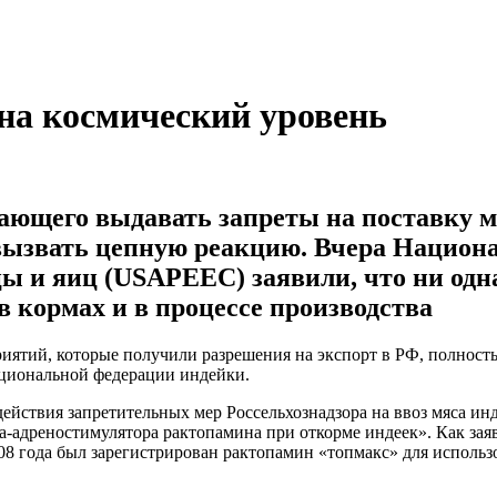
на космический уровень
ающего выдавать запреты на поставку м
 вызвать цепную реакцию. Вчера Нацио
ы и яиц (USAPEEC) заявили, что ни одн
 кормах и в процессе производства
риятий, которые получили разрешения на экспорт в РФ, полнос
ациональной федерации индейки.
 действия запретительных мер Россельхознадзора на ввоз мяса и
-адреностимулятора рактопамина при откорме индеек». Как заяв
8 года был зарегистрирован рактопамин «топмакс» для использ