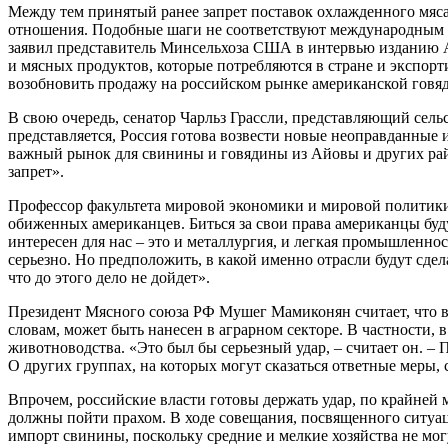
Между тем принятый ранее запрет поставок охлажденного мяс
отношения. Подобные шаги не соответствуют международным ст
заявил представитель Минсельхоза США в интервью изданию Ag
и мясных продуктов, которые потребляются в стране и экспор
возобновить продажу на российском рынке американской говя
В свою очередь, сенатор Чарльз Грассли, представляющий сель
представляется, Россия готова возвести новые неоправданные 
важный рынок для свинины и говядины из Айовы и других ра
запрет».
Профессор факультета мировой экономики и мировой политики
обиженных американцев. Биться за свои права американцы буду
интересен для нас – это и металлургия, и легкая промышленно
серьезно. Но предположить, в какой именно отрасли будут сде
что до этого дело не дойдет».
Президент Мясного союза РФ Мушег Мамиконян считает, что в с
словам, может быть нанесен в аграрном секторе. В частности,
животноводства. «Это был бы серьезный удар, – считает он. – 
О других группах, на которых могут сказаться ответные меры, 
Впрочем, российские власти готовы держать удар, по крайней 
должны пойти прахом. В ходе совещания, посвященного ситуаци
импорт свинины, поскольку средние и мелкие хозяйства не мог