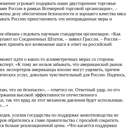
 решение угрожает подорвать наши двусторонние торговые
вами России в рамках Всемирной торговой организации», –
ены делу обеспечения безопасности и хорошего качества мяса
зывать Россию приостановить эти неоправданные меры и
ия обязана следовать научным стандартам организации. «Как
упают из Соединенных Штатов, – заявил Грассли. – Россия –
н принять все возможные шаги в ответ на российский
может идти о каких-то асимметричных мерах со стороны
ксперт. «К тому же нельзя забывать, что американский рынок
наших экспортеров американцы вполне могут ущемить, причем
ических услуг, довольно чувствительный для России. Надеюсь,
ю, что он безопасен», – отметил он. Ответный удар, по его
ддержания высокой эффективности отечественного
и, так что вряд ли этот механизм давления будет использован.
во…»
ведев, усилия государства по поддержке животноводства не
ров обратились к главе правительства с просьбой сократить
тся больше реализационной цены. «Что касается поддержки