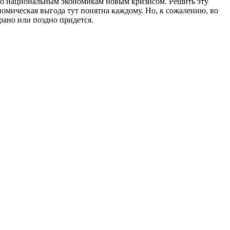
я по национальным экономикам новым кризисом. Решить эту
омическая выгода тут понятна каждому. Но, к сожалению, во
рано или поздно придется.