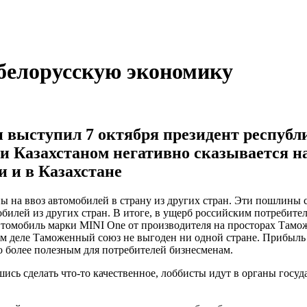
белорусскую экономику
 выступил 7 октября президент республ
и Казахстаном негативно сказывается на
 и в Казахстане
 на ввоз автомобилей в страну из других стран. Эти пошлины с
билей из других стран. В итоге, в ущерб российским потребите
втомобиль марки MINI One от производителя на просторах Тамож
амом деле Таможенный союз не выгоден ни одной стране. Прибы
о более полезным для потребителей бизнесменам.
вшись сделать что-то качественное, лоббисты идут в органы госуд