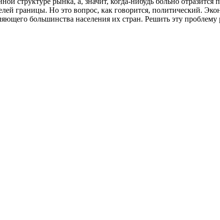
ной структуре рынка, а, значит, когда-нибудь больно отразитс
лей границы. Но это вопрос, как говорится, политический. Экон
вляющего большинства населения их стран. Решить эту проблему 